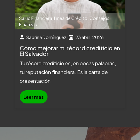
Salud Financiera
,
Línea de Crédito
,
Consejos
,
Finanzas
Sabrina Domínguez
23 abril, 2026
Cómo mejorar mi récord crediticio en
El Salvador
Tu récord crediticio es, en pocas palabras,
tu reputación financiera. Es la carta de
presentación
Leer más