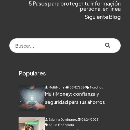
5 Pasos para proteger tu información
personal en línea
Siguiente Blog
Esto es un campo de búsqueda con una función de texto predict
No hay sugerencias porque el campo de búsqueda e
Populares
MultiMoney
05/17/2024
Nosotros
MultiMoney: confianza y
seguridad para tus ahorros
Sabrina Domínguez
06/24/2025
Salud Financiera