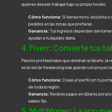
quienes desean trabajar bajo su propio horario.
Cómo funciona:
Si tienes moto, bicicleta o
pedidos en las zonas que prefieras.
Ganancia:
Tus ingresos dependen del número
ayudan a tu liquidez diaria.
4. Fiverr: Convierte tus h
Para los profesionales que dominan el diseño, la re
es la red de freelancing más grande con proyect
Cómo funciona:
Creas un perfil con tu por
de toda la región.
Ganancia:
Recibes pagos en dólares por proy
salario fijo.
5. MultiMoney: La app que