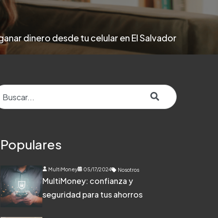
anar dinero desde tu celular en El Salvador
to es un campo de búsqueda con una función de texto predictivo.
o hay sugerencias porque el campo de búsqueda está v
Populares
MultiMoney
05/17/2024
Nosotros
MultiMoney: confianza y
seguridad para tus ahorros