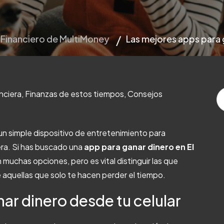
 Financiero de MultiMoney
Las mejores apps para g
nciera
,
Finanzas de estos tiempos
,
Consejos
Es
N
un simple dispositivo de entretenimiento para
era. Si has buscado una
app para ganar dinero en El
uchas opciones, pero es vital distinguir las que
aquellas que solo te hacen perder el tiempo.
ar dinero desde tu celular