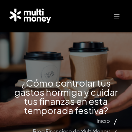
¿Cómo controlar tus
gastos hormiga y cuidar
tus finanzas en esta
temporada festiva?
Inicio
Blog Financiero de MultiMoney