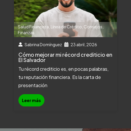
Salud Financiera
,
Línea de Crédito
,
Consejos
,
Finanzas
Sabrina Domínguez
23 abril, 2026
Cómo mejorar mi récord crediticio en
El Salvador
Tu récord crediticio es, en pocas palabras,
tu reputación financiera. Es la carta de
presentación
Leer más