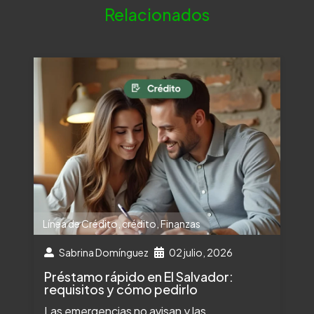
Relacionados
Línea de Crédito
,
crédito
,
Finanzas
Sabrina Domínguez
02 julio, 2026
Préstamo rápido en El Salvador:
requisitos y cómo pedirlo
Las emergencias no avisan y las