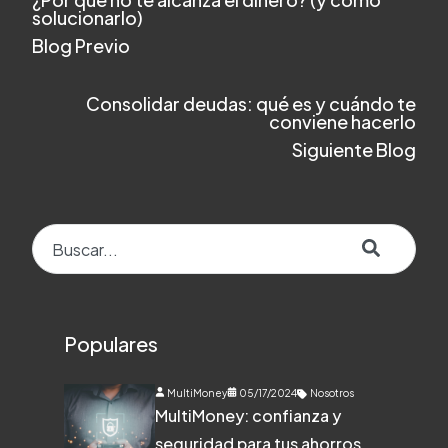
solucionarlo)
Blog Previo
Consolidar deudas: qué es y cuándo te
conviene hacerlo
Siguiente Blog
Esto es un campo de búsqueda con una función de texto predict
No hay sugerencias porque el campo de búsqueda e
Populares
MultiMoney
05/17/2024
Nosotros
MultiMoney: confianza y
seguridad para tus ahorros