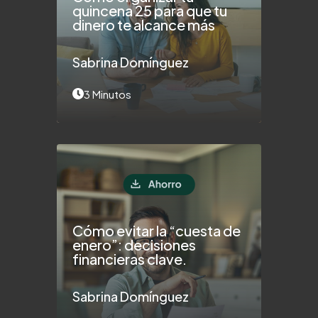
quincena 25 para que tu
dinero te alcance más
Sabrina Domínguez
3 Minutos
Cómo evitar la “cuesta de
enero”: decisiones
financieras clave.
Sabrina Domínguez