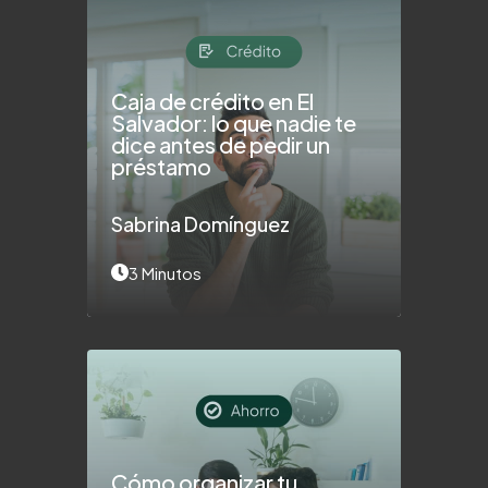
Caja de crédito en El
Salvador: lo que nadie te
dice antes de pedir un
préstamo
Sabrina Domínguez
3 Minutos
Cómo organizar tu