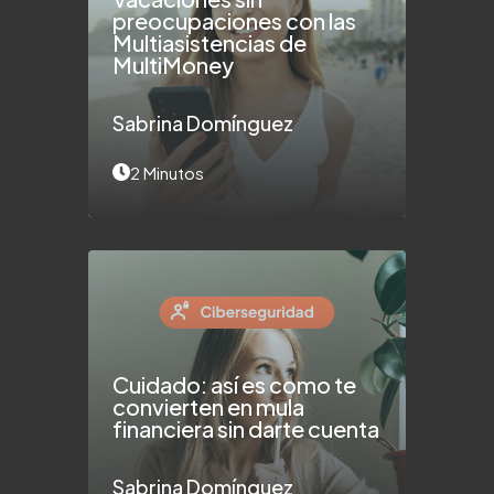
preocupaciones con las
Multiasistencias de
MultiMoney
Sabrina Domínguez
2 Minutos
Cuidado: así es como te
convierten en mula
financiera sin darte cuenta
Sabrina Domínguez