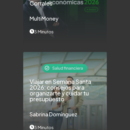
Corrales
MultiMoney
3 Minutos
Viajar en Semana Santa
2026: consejos para
organizarte y cuidar tu
presupuesto
Sabrina Domínguez
3 Minutos