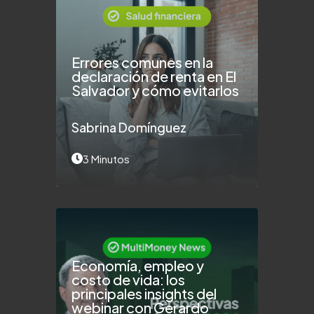
Errores comunes en la
declaración de renta en El
Salvador y cómo evitarlos
Sabrina Domínguez
3 Minutos
Economía, empleo y
costo de vida: los
principales insights del
webinar con Gerardo