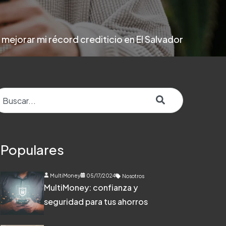
ejorar mi récord crediticio en El Salvador
to es un campo de búsqueda con una función de texto predictivo.
o hay sugerencias porque el campo de búsqueda está v
Populares
MultiMoney
05/17/2024
Nosotros
MultiMoney: confianza y
seguridad para tus ahorros