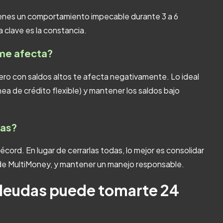
ienes un comportamiento impecable durante 3 a 6
 clave es la constancia.
me afecta?
ro con saldos altos te afecta negativamente. Lo ideal
ea de crédito flexible) y mantener los saldos bajo
jas?
cord. En lugar de cerrarlas todas, lo mejor es consolidar
 de MultiMoney, y mantener un manejo responsable.
deudas puede tomarte 24