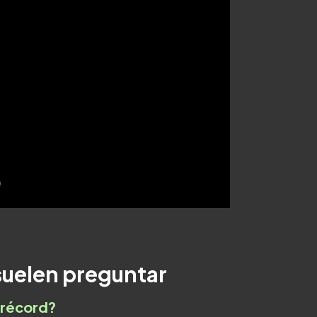
suelen preguntar
 récord?