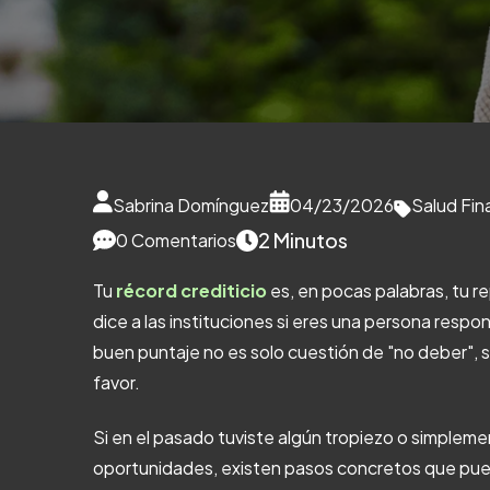
Sabrina Domínguez
04/23/2026
Salud Fin
2 Minutos
0 Comentarios
Tu
récord crediticio
es, en pocas palabras, tu re
dice a las instituciones si eres una persona resp
buen puntaje no es solo cuestión de "no deber", s
favor.
Si en el pasado tuviste algún tropiezo o simpleme
oportunidades, existen pasos concretos que puedes