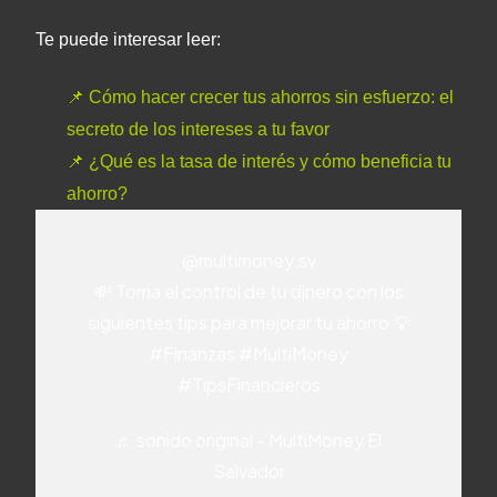
Te puede interesar leer:
📌 Cómo hacer crecer tus ahorros sin esfuerzo: el
secreto de los intereses a tu favor
📌 ¿Qué es la tasa de interés y cómo beneficia tu
ahorro?
@multimoney.sv
💸 Toma el control de tu dinero con los
siguientes tips para mejorar tu ahorro 💡
#Finanzas
#MultiMoney
#TipsFinancieros
♬ sonido original - MultiMoney El
Salvador